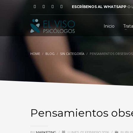
ESCRÍBENOS AL WHATSAPP
O
Inicio
Trat
HOME
BLOG
SIN CATEGORÍA
PENSAMIENTOS OBSESIVOS
Pensamientos obse
BY
MARKETING
/
LUNES, 02 FEBRERO 2026
/
PUBLIS