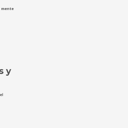
a mente
s y
el