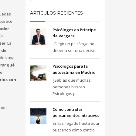
ARTÍCULOS RECIENTES
puedes
aparece
oder
Psicólogos en Príncipe
Si
de Vergara
ser. La
Elegir un psicólogo no
s de
debería ser una decisi...
alo vaya
orar
qué
Psicólogos para la
ué
autoestima en Madrid
rlos con
¿Sabías que muchas
personas buscan
Psicólogos p...
ándo
Cómo controlar
pensamientos intrusivos
Si has llegado hasta aquí
buscando cómo control...