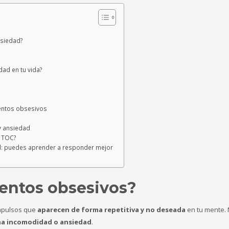
nsiedad?
ad en tu vida?
entos obsesivos
y ansiedad
 TOC?
d: puedes aprender a responder mejor
entos obsesivos?
mpulsos que
aparecen de forma repetitiva y no deseada
en tu mente. 
a incomodidad o ansiedad
.