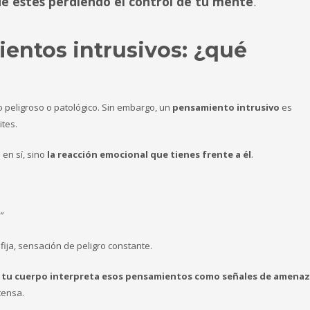
que estés perdiendo el control de tu mente
.
entos intrusivos: ¿qué
peligroso o patológico. Sin embargo, un
pensamiento intrusivo
es
tes.
 en sí, sino
la reacción emocional que tienes frente a él
.
”
ija, sensación de peligro constante.
o
tu cuerpo interpreta esos pensamientos como señales de amenaz
tensa.