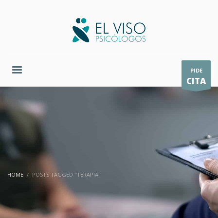
PIDE
CITA
HOME
POSTS TAGGED "TERAPIA"