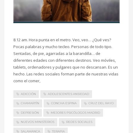
8.12 am. Hora punta en el metro. Veo, veo… ¿Qué ves?
Pocas palabras y mucho tecleo. Personas de todo tipo.
Sentadas, de pie, agarradas a la barandilla… de
diferentes edades con diferentes destinos. Veo móviles,
tablets, ordenadores y pulgares que no descansan. Es un
hecho. Las redes sociales forman parte de nuestras vidas
como el comer,
ADICCIÓN
ADOLESCENTES ANSIEDAD
CHAMARTÍN
CONCHA ESPINA
CRUZ DEL RAYO
DEPRESIÓN
MEJORES PSICÓLOGOS MADRID
NUEVOS MINISTERIOS
REDES SOCIALES
SALAMANCA
TERAPIA