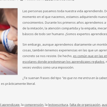
Las personas pasamos toda nuestra vida aprendiendo. D
momento en el que nacemos, estamos adquiriendo nuev
conocimientos. Durante los primeros años aprendemos a 
de la imitación, la atención compartida y la empatía, mec
básicos de todo ser humano. ¡Somos expertos aprendices
Sin embargo, aunque aprendemos diariamente un montó
cosas, también tenemos experiencias en las que un apre
concreto se nos resiste. De hecho,
es común que en las e
escolares donde predominan los aprendizajes reglados
,
veces vividos como una imposición.
¿Te suenan frases del tipo
“es que no me entra en la cabeza
s prácticamente literal.
el aprendizaje
, la
comprensión
, la
lectoescritura
,
falta de organización
,
aus