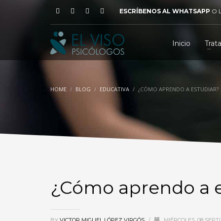
ESCRÍBENOS AL WHATSAPP
O
Inicio
Trat
HOME
BLOG
EDUCATIVA
¿CÓMO APRENDO A ESTUDIAR?
¿Cómo aprendo a e
BY
VICTOR MIGUEL LÓPEZ VIRGÓS
/
MIÉRCOLES, 08 SEPT