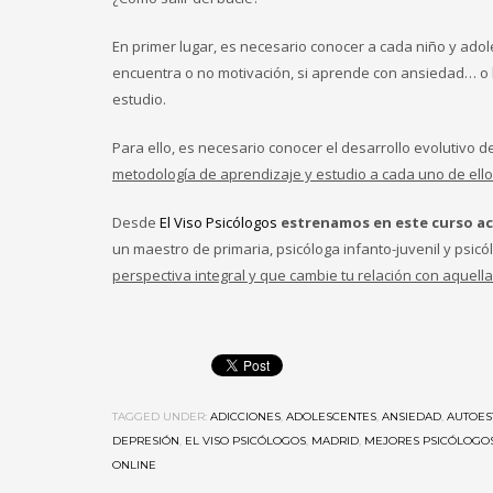
En primer lugar, es necesario conocer a cada niño y ado
encuentra o no motivación, si aprende con ansiedad… o b
estudio.
Para ello, es necesario conocer el desarrollo evolutivo de
metodología de aprendizaje y estudio a cada uno de ell
Desde
El Viso Psicólogos
estrenamos en este curso a
un maestro de primaria, psicóloga infanto-juvenil y psi
perspectiva integral y que cambie tu relación con aquel
TAGGED UNDER:
ADICCIONES
,
ADOLESCENTES
,
ANSIEDAD
,
AUTOES
DEPRESIÓN
,
EL VISO PSICÓLOGOS
,
MADRID
,
MEJORES PSICÓLOGO
ONLINE