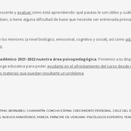
lescente y
evaluar
cómo está aprendiendo: qué pautas le son útiles y cuále
ien, si tiene alguna dificultad de base que necesite ser entrenada previ
 los menores (a nivel biológico, emocional, cognitivo y social), así como
ada
os
.
cadémico 2021-2022 nuestra área psicopedagógica
. Ponemos a tu dis
cóloga educativa para poder
ayudarte en el afrontamiento del curso desde
las materias que puedan resultarte un problema
.
TIMA
,
BERNABEU
,
CHAMARTÍN
,
CONCHA ESPINA
,
CRECIMIENTO PERSONAL
,
CRUZ DEL 
S
,
NUEVOS MINISTERIOS
,
PAREJA
,
PRÍNCIPE DE VERGARA
,
PSICÓLOGOS EXPERTOS
,
TER