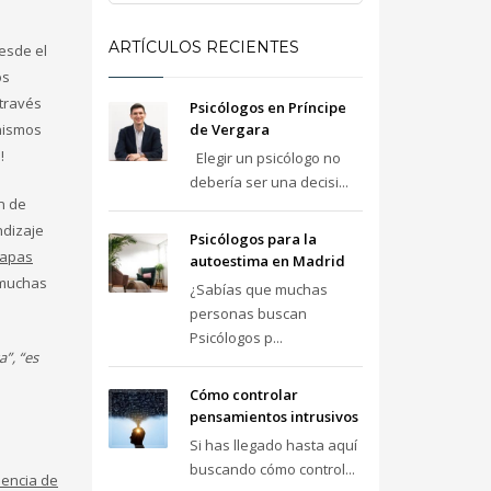
ARTÍCULOS RECIENTES
esde el
os
través
Psicólogos en Príncipe
anismos
de Vergara
!
Elegir un psicólogo no
debería ser una decisi...
n de
ndizaje
Psicólogos para la
tapas
autoestima en Madrid
 muchas
¿Sabías que muchas
personas buscan
Psicólogos p...
”, “es
Cómo controlar
pensamientos intrusivos
Si has llegado hasta aquí
buscando cómo control...
encia de