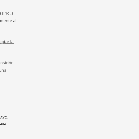
s no, si
amente al
ptar la
posición
 una
RAYO
,
APIA