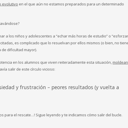
 evolutivo
en el que aún no estamos preparados para un determinado
gravándose?
nar a los niños y adolescentes a “echar más horas de estudio” o “esforza
citadas, es complicado que lo resuelvan por ellos mismos (o bien, no tie
 de dificultad mayor).
potencia en los alumnos que viven reiteradamente esta situación,
moldean
a salir de este círculo vicioso:
edad y frustración – peores resultados (y vuelta a
s para el rescate…! Sigue leyendo y te indicamos cómo salir del bucle.