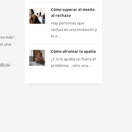
Cómo superar el miedo
al rechazo
Hay personas que
rechazan una invitación y
lo o...
rse más”.
nen una
Cómo afrontar la apatía
¿Y si la apatía no fuera el
do su
problema… sino una ...