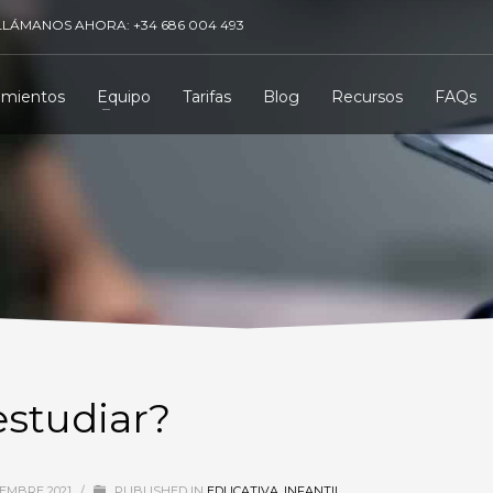
LLÁMANOS AHORA: +34 686 004 493
amientos
Equipo
Tarifas
Blog
Recursos
FAQs
studiar?
IEMBRE 2021
/
PUBLISHED IN
EDUCATIVA
,
INFANTIL