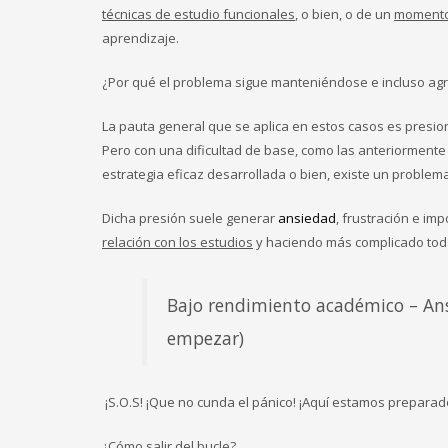
técnicas de estudio funcionales
, o bien, o de un
momento
aprendizaje.
¿Por qué el problema sigue manteniéndose e incluso a
La pauta general que se aplica en estos casos es presio
Pero con una dificultad de base, como las anteriormente 
estrategia eficaz desarrollada o bien, existe un problema
Dicha presión suele generar
ansiedad
, frustración e im
relación con los estudios
y haciendo más complicado todaví
Bajo rendimiento académico – Ansi
empezar)
¡S.O.S! ¡Que no cunda el pánico! ¡Aquí estamos preparado
¿Cómo salir del bucle?