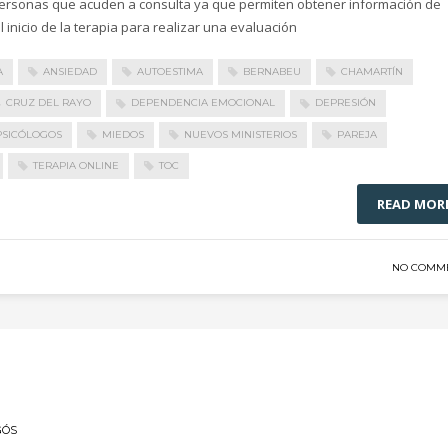
ersonas que acuden a consulta ya que permiten obtener información de
l inicio de la terapia para realizar una evaluación
A
ANSIEDAD
AUTOESTIMA
BERNABEU
CHAMARTÍN
CRUZ DEL RAYO
DEPENDENCIA EMOCIONAL
DEPRESIÓN
PSICÓLOGOS
MIEDOS
NUEVOS MINISTERIOS
PAREJA
TERAPIA ONLINE
TOC
READ MOR
NO COMM
GÓS