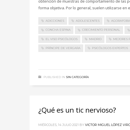
obtención de muestras de comportamiento de las p
forma objetiva. Por lo general, suelen utilizarse en e
ADICCIONES
ADOLESCENTES
AGORAFOBI
CONCHA ESPINA
CRECIMIENTO PERSONAL
EL VISO PSICÓLOGOS
MADRID
MEJORES 
PRÍNCIPE DE VERGARA
PSICÓLOGOS EXPERTOS
PUBLISHED IN
SIN CATEGORÍA
¿Qué es un tic nervioso?
MIÉRCOLES, 14 JULIO 2021
BY
VICTOR MIGUEL LÓPEZ VIR