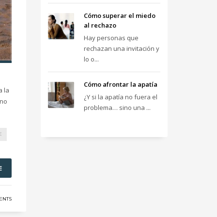
Cómo superar el miedo
al rechazo
Hay personas que
rechazan una invitación y
lo o...
Cómo afrontar la apatía
a la
¿Y si la apatía no fuera el
 no
problema… sino una ...
E
E
ENTS