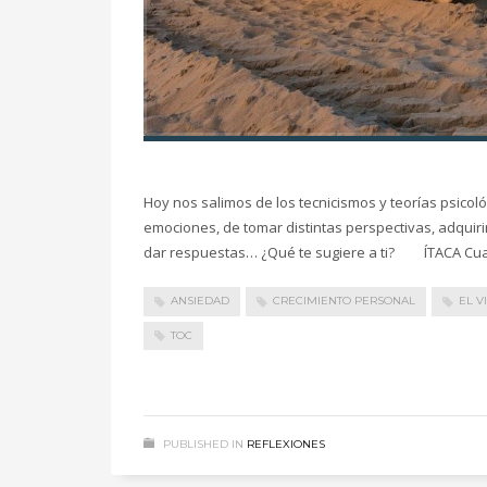
Hoy nos salimos de los tecnicismos y teorías psicol
emociones, de tomar distintas perspectivas, adquir
dar respuestas… ¿Qué te sugiere a ti? ÍTACA Cu
ANSIEDAD
CRECIMIENTO PERSONAL
EL V
TOC
PUBLISHED IN
REFLEXIONES