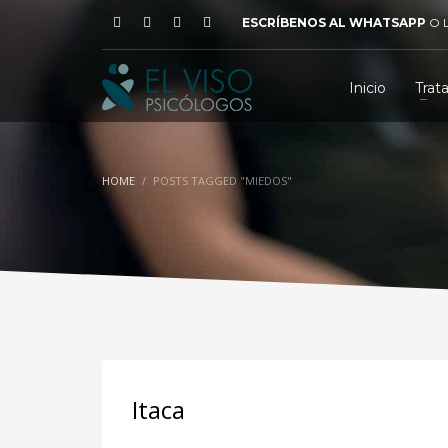
ESCRÍBENOS AL WHATSAPP
O
Inicio
Trat
HOME
POSTS TAGGED "MIEDOS"
Itaca